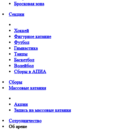
Бросковая зона
Cекции
Хоккей
Фигурное катание
Футбол
Гимнастика
Танцы
Баскетбол
Волейбол
Сборы в АПИА
Сборы
Массовые катания
Акции
Запись на массовые катания
Сотрудничество
Об арене