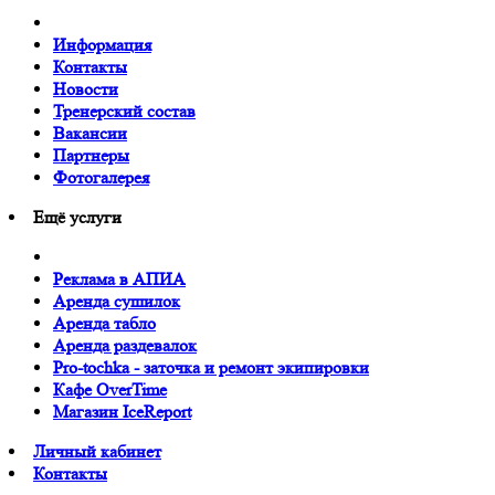
Информация
Контакты
Новости
Тренерский состав
Вакансии
Партнеры
Фотогалерея
Ещё услуги
Реклама в АПИА
Аренда сушилок
Аренда табло
Аренда раздевалок
Pro-tochka - заточка и ремонт экипировки
Кафе OverTime
Магазин IceReport
Личный кабинет
Контакты